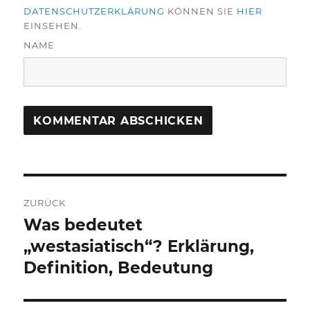
DATENSCHUTZERKLÄRUNG
KÖNNEN SIE
HIER
EINSEHEN.
NAME
Beitragsnavigation
ZURÜCK
Was bedeutet
Vorheriger
Beitrag:
„westasiatisch“? Erklärung,
Definition, Bedeutung