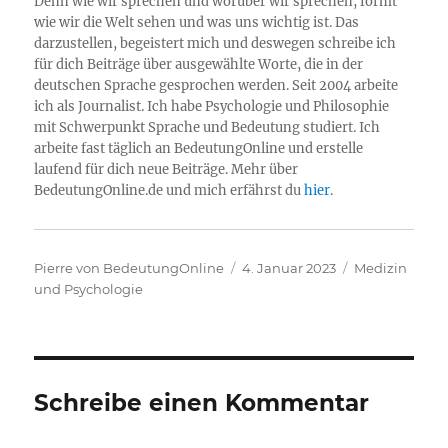
Denn wie wir sprechen und worüber wir sprechen, formt
wie wir die Welt sehen und was uns wichtig ist. Das
darzustellen, begeistert mich und deswegen schreibe ich
für dich Beiträge über ausgewählte Worte, die in der
deutschen Sprache gesprochen werden. Seit 2004 arbeite
ich als Journalist. Ich habe Psychologie und Philosophie
mit Schwerpunkt Sprache und Bedeutung studiert. Ich
arbeite fast täglich an BedeutungOnline und erstelle
laufend für dich neue Beiträge. Mehr über
BedeutungOnline.de und mich erfährst du
hier
.
Autor
Veröffentlicht
Kategorien
Pierre von BedeutungOnline
4. Januar 2023
Medizin
am
und Psychologie
Schreibe einen Kommentar