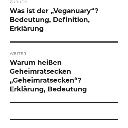
ZURÜCK
Was ist der „Veganuary“?
Vorheriger
Beitrag:
Bedeutung, Definition,
Erklärung
WEITER
Warum heißen
Nächster
Beitrag:
Geheimratsecken
„Geheimratsecken“?
Erklärung, Bedeutung