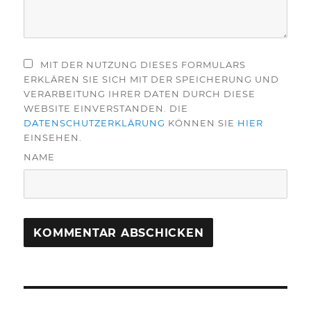
MIT DER NUTZUNG DIESES FORMULARS
ERKLÄREN SIE SICH MIT DER SPEICHERUNG UND
VERARBEITUNG IHRER DATEN DURCH DIESE
WEBSITE EINVERSTANDEN. DIE
DATENSCHUTZERKLÄRUNG
KÖNNEN SIE
HIER
EINSEHEN.
NAME
Beitragsnavigation