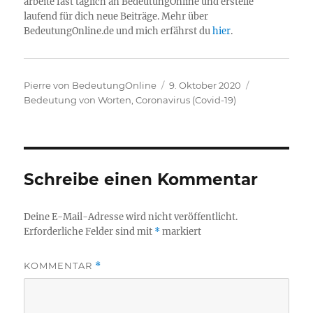
arbeite fast täglich an BedeutungOnline und erstelle
laufend für dich neue Beiträge. Mehr über
BedeutungOnline.de und mich erfährst du
hier
.
Autor
Veröffentlicht
Kategorien
Pierre von BedeutungOnline
9. Oktober 2020
am
Bedeutung von Worten
,
Coronavirus (Covid-19)
Schreibe einen Kommentar
Deine E-Mail-Adresse wird nicht veröffentlicht.
Erforderliche Felder sind mit
*
markiert
KOMMENTAR
*