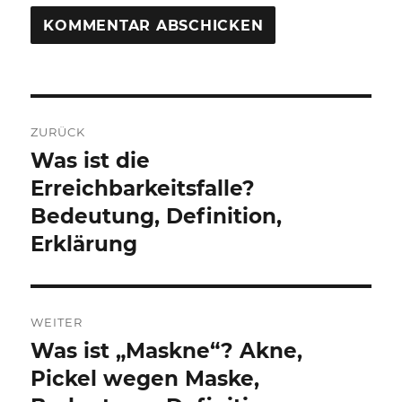
Beitragsnavigation
ZURÜCK
Was ist die
Vorheriger
Beitrag:
Erreichbarkeitsfalle?
Bedeutung, Definition,
Erklärung
WEITER
Was ist „Maskne“? Akne,
Nächster
Beitrag:
Pickel wegen Maske,