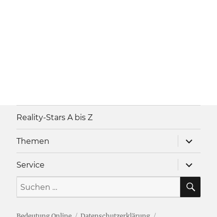
Reality-Stars A bis Z
Unterme
Themen
anzeigen
Unterme
Service
anzeigen
SU
Suche
nach:
Bedeutung Online
Datenschutzerklärung