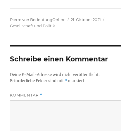
Autor
Veröffentlicht
Kategorien
Pierre von BedeutungOnline
21. Oktober 2021
am
Gesellschaft und Politik
Schreibe einen Kommentar
Deine E-Mail-Adresse wird nicht veröffentlicht.
Erforderliche Felder sind mit
*
markiert
KOMMENTAR
*