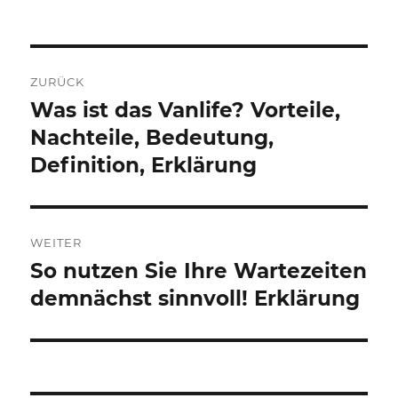
Beitragsnavigation
ZURÜCK
Was ist das Vanlife? Vorteile,
Vorheriger
Beitrag:
Nachteile, Bedeutung,
Definition, Erklärung
WEITER
So nutzen Sie Ihre Wartezeiten
Nächster
Beitrag:
demnächst sinnvoll! Erklärung