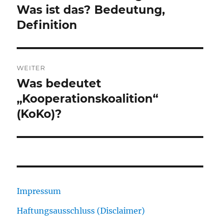
Beitrag:
Was ist das? Bedeutung,
Definition
WEITER
Was bedeutet
Nächster
Beitrag:
„Kooperationskoalition“
(KoKo)?
Impressum
Haftungsausschluss (Disclaimer)