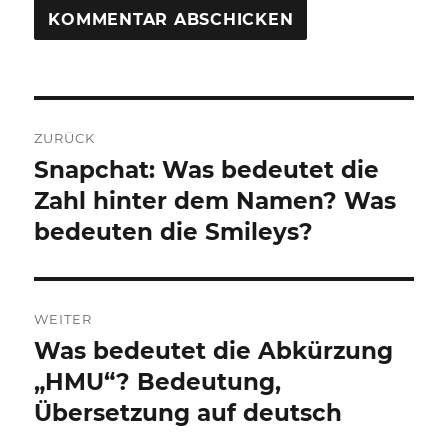
Beitragsnavigation
ZURÜCK
Snapchat: Was bedeutet die
Vorheriger
Beitrag:
Zahl hinter dem Namen? Was
bedeuten die Smileys?
WEITER
Was bedeutet die Abkürzung
Nächster
Beitrag:
„HMU“? Bedeutung,
Übersetzung auf deutsch