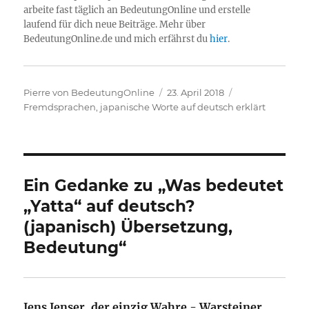
arbeite fast täglich an BedeutungOnline und erstelle
laufend für dich neue Beiträge. Mehr über
BedeutungOnline.de und mich erfährst du
hier
.
Autor
Veröffentlicht
Kategorien
Pierre von BedeutungOnline
23. April 2018
am
Fremdsprachen
,
japanische Worte auf deutsch erklärt
Ein Gedanke zu „Was bedeutet
„Yatta“ auf deutsch?
(japanisch) Übersetzung,
Bedeutung“
Jens Jenser, der einzig Wahre - Warsteiner
sagt: