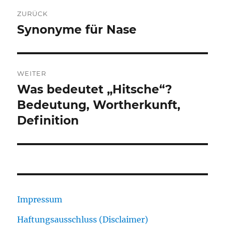
Beitragsnavigation
ZURÜCK
Synonyme für Nase
Vorheriger
Beitrag:
WEITER
Was bedeutet „Hitsche“?
Nächster
Beitrag:
Bedeutung, Wortherkunft,
Definition
Impressum
Haftungsausschluss (Disclaimer)