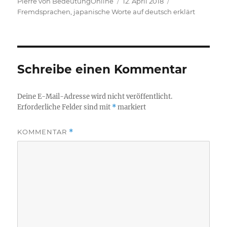
Autor
Veröffentlicht
Kategorien
Pierre von BedeutungOnline
12. April 2018
am
Fremdsprachen
,
japanische Worte auf deutsch erklärt
Schreibe einen Kommentar
Deine E-Mail-Adresse wird nicht veröffentlicht.
Erforderliche Felder sind mit
*
markiert
KOMMENTAR
*