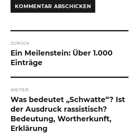
Beitragsnavigation
ZURÜCK
Ein Meilenstein: Über 1.000
Vorheriger
Beitrag:
Einträge
WEITER
Was bedeutet „Schwatte“? Ist
Nächster
Beitrag:
der Ausdruck rassistisch?
Bedeutung, Wortherkunft,
Erklärung