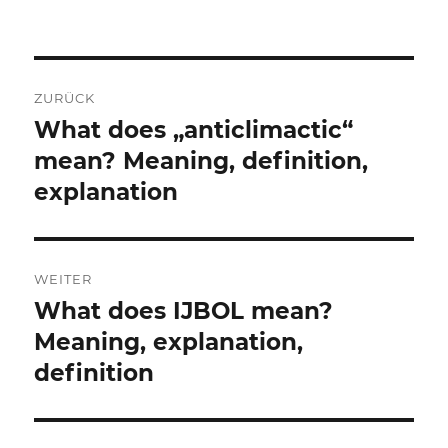
Beitragsnavigation
ZURÜCK
What does „anticlimactic“
Vorheriger
Beitrag:
mean? Meaning, definition,
explanation
WEITER
What does IJBOL mean?
Nächster
Beitrag:
Meaning, explanation,
definition