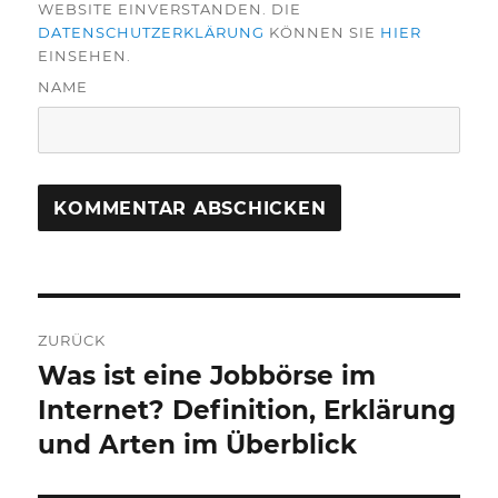
WEBSITE EINVERSTANDEN. DIE
DATENSCHUTZERKLÄRUNG
KÖNNEN SIE
HIER
EINSEHEN.
NAME
Beitragsnavigation
ZURÜCK
Was ist eine Jobbörse im
Vorheriger
Beitrag:
Internet? Definition, Erklärung
und Arten im Überblick