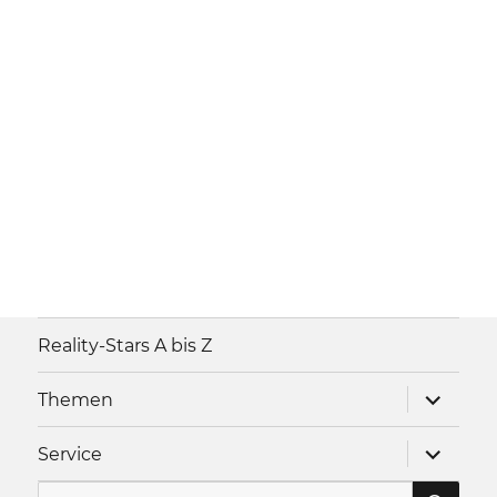
Reality-Stars A bis Z
Unterme
Themen
anzeigen
Unterme
Service
anzeigen
SU
Suche