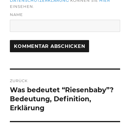
DATENSCHUTZERKLÄRUNG
KÖNNEN SIE
HIER
EINSEHEN.
NAME
Beitragsnavigation
ZURÜCK
Was bedeutet “Riesenbaby”?
Vorheriger
Beitrag:
Bedeutung, Definition,
Erklärung