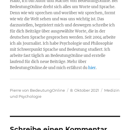
Hallo, ich bin Autor und Macher von BedeutungOnline. Bei
BedeutungOnline dreht sich alles um Worte und Sprache.
Denn wie wir sprechen und worüber wir sprechen, formt
wie wir die Welt sehen und was uns wichtig ist. Das
darzustellen, begeistert mich und deswegen schreibe ich
für dich Beiträge über ausgewählte Worte, die in der
deutschen Sprache gesprochen werden. Seit 2004 arbeite
ich als Journalist. Ich habe Psychologie und Philosophie
mit Schwerpunkt Sprache und Bedeutung studiert. Ich
arbeite fast täglich an BedeutungOnline und erstelle
laufend für dich neue Beiträge. Mehr über
BedeutungOnline.de und mich erfährst du
hier
.
Autor
Veröffentlicht
Kategorien
Pierre von BedeutungOnline
8. Oktober 2021
Medizin
am
und Psychologie
Schreibe einen Kommentar