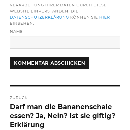
VERARBEITUNG IHRER DATEN DURCH DIESE
WEBSITE EINVERSTANDEN. DIE
DATENSCHUTZERKLÄRUNG
KÖNNEN SIE
HIER
EINSEHEN.
NAME
Beitragsnavigation
ZURÜCK
Darf man die Bananenschale
Vorheriger
Beitrag:
essen? Ja, Nein? Ist sie giftig?
Erklärung