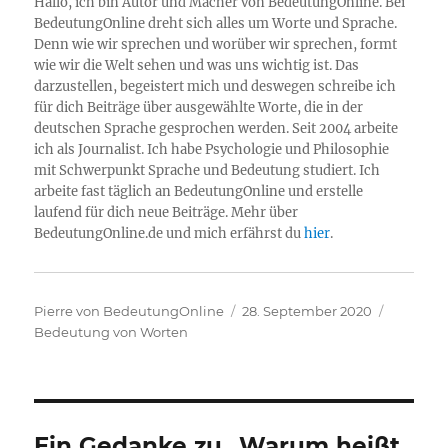
Hallo, ich bin Autor und Macher von BedeutungOnline. Bei
BedeutungOnline dreht sich alles um Worte und Sprache.
Denn wie wir sprechen und worüber wir sprechen, formt
wie wir die Welt sehen und was uns wichtig ist. Das
darzustellen, begeistert mich und deswegen schreibe ich
für dich Beiträge über ausgewählte Worte, die in der
deutschen Sprache gesprochen werden. Seit 2004 arbeite
ich als Journalist. Ich habe Psychologie und Philosophie
mit Schwerpunkt Sprache und Bedeutung studiert. Ich
arbeite fast täglich an BedeutungOnline und erstelle
laufend für dich neue Beiträge. Mehr über
BedeutungOnline.de und mich erfährst du
hier
.
Autor
Veröffentlicht
Kategori
Pierre von BedeutungOnline
28. September 2020
am
Bedeutung von Worten
Ein Gedanke zu „Warum heißt