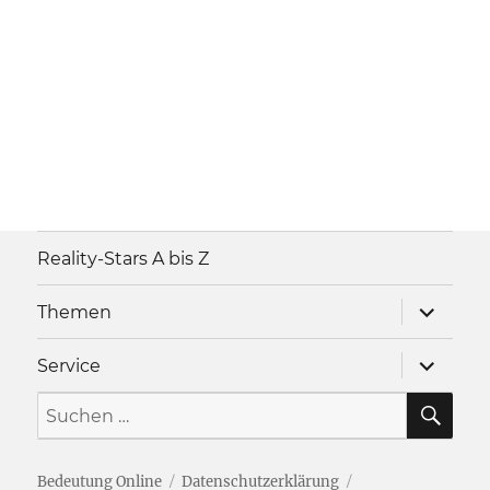
Reality-Stars A bis Z
Unterme
Themen
anzeigen
Unterme
Service
anzeigen
SU
Suche
nach:
Bedeutung Online
Datenschutzerklärung