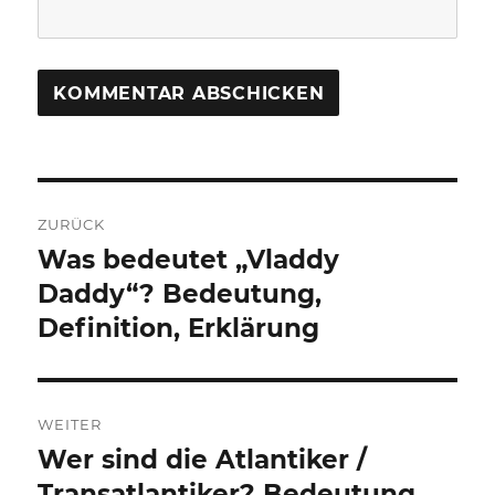
Beitragsnavigation
ZURÜCK
Was bedeutet „Vladdy
Vorheriger
Beitrag:
Daddy“? Bedeutung,
Definition, Erklärung
WEITER
Wer sind die Atlantiker /
Nächster
Beitrag:
Transatlantiker? Bedeutung,