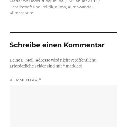
Autor
Veröffentlicht
Kategorien
Pierre von BedeutungOnline
31. Januar 2020
am
Gesellschaft und Politik
,
Klima, Klimawandel,
Klimaschutz
Schreibe einen Kommentar
Deine E-Mail-Adresse wird nicht veröffentlicht.
Erforderliche Felder sind mit
*
markiert
KOMMENTAR
*