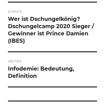
Beitragsnavigation
ZURÜCK
Wer ist Dschungelkönig?
Vorheriger
Beitrag:
Dschungelcamp 2020 Sieger /
Gewinner ist Prince Damien
(IBES)
WEITER
Infodemie: Bedeutung,
Nächster
Beitrag:
Definition