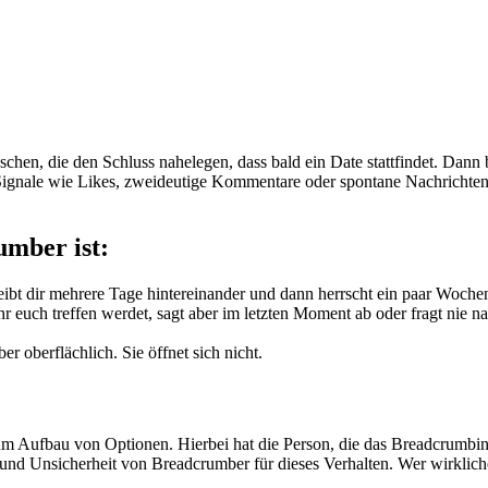
schen, die den Schluss nahelegen, dass bald ein Date stattfindet. Dan
t. Signale wie Likes, zweideutige Kommentare oder spontane Nachrichten.
umber ist:
ibt dir mehrere Tage hintereinander und dann herrscht ein paar Wochen 
r euch treffen werdet, sagt aber im letzten Moment ab oder fragt nie n
er oberflächlich. Sie öffnet sich nicht.
 Aufbau von Optionen. Hierbei hat die Person, die das Breadcrumbing 
nd Unsicherheit von Breadcrumber für dieses Verhalten. Wer wirkliches I