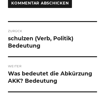
Beitragsnavigation
ZURÜCK
schulzen (Verb, Politik)
Vorheriger
Beitrag:
Bedeutung
WEITER
Was bedeutet die Abkürzung
Nächster
Beitrag:
AKK? Bedeutung