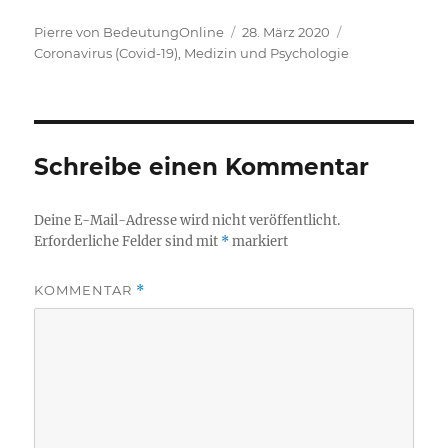
Autor
Veröffentlicht
Kategorien
Pierre von BedeutungOnline
28. März 2020
am
Coronavirus (Covid-19)
,
Medizin und Psychologie
Schreibe einen Kommentar
Deine E-Mail-Adresse wird nicht veröffentlicht.
Erforderliche Felder sind mit
*
markiert
KOMMENTAR
*