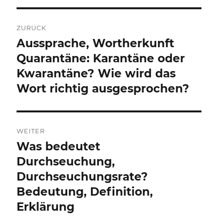
Beitragsnavigation
ZURÜCK
Aussprache, Wortherkunft
Vorheriger
Beitrag:
Quarantäne: Karantäne oder
Kwarantäne? Wie wird das
Wort richtig ausgesprochen?
WEITER
Was bedeutet
Nächster
Beitrag:
Durchseuchung,
Durchseuchungsrate?
Bedeutung, Definition,
Erklärung