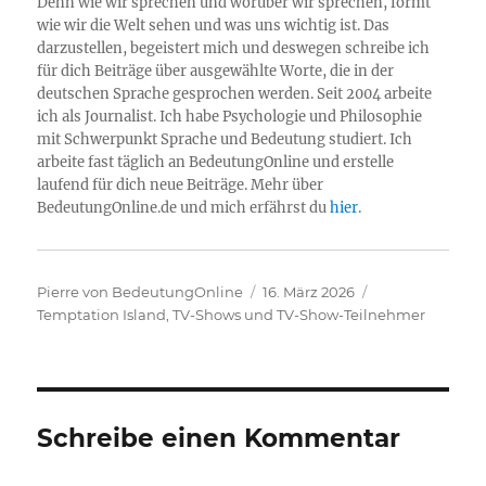
Denn wie wir sprechen und worüber wir sprechen, formt
wie wir die Welt sehen und was uns wichtig ist. Das
darzustellen, begeistert mich und deswegen schreibe ich
für dich Beiträge über ausgewählte Worte, die in der
deutschen Sprache gesprochen werden. Seit 2004 arbeite
ich als Journalist. Ich habe Psychologie und Philosophie
mit Schwerpunkt Sprache und Bedeutung studiert. Ich
arbeite fast täglich an BedeutungOnline und erstelle
laufend für dich neue Beiträge. Mehr über
BedeutungOnline.de und mich erfährst du
hier
.
Autor
Veröffentlicht
Kategorien
Pierre von BedeutungOnline
16. März 2026
am
Temptation Island
,
TV-Shows und TV-Show-Teilnehmer
Schreibe einen Kommentar