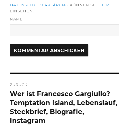
DATENSCHUTZERKLÄRUNG
KÖNNEN SIE
HIER
EINSEHEN.
NAME
Beitragsnavigation
ZURÜCK
Wer ist Francesco Gargiullo?
Vorheriger
Beitrag:
Temptation Island, Lebenslauf,
Steckbrief, Biografie,
Instagram