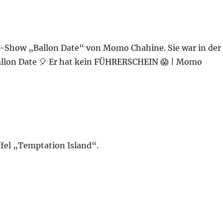
e-Show „Ballon Date“ von Momo Chahine. Sie war in der
3 Ballon Date 🎈 Er hat kein FÜHRERSCHEIN 😱 | Momo
ffel „Temptation Island“.