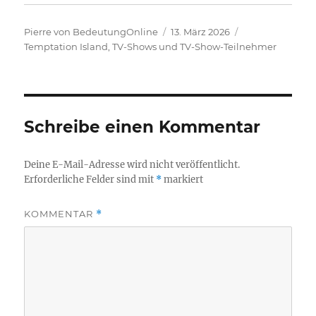
Autor
Veröffentlicht
Kategorien
Pierre von BedeutungOnline
13. März 2026
am
Temptation Island
,
TV-Shows und TV-Show-Teilnehmer
Schreibe einen Kommentar
Deine E-Mail-Adresse wird nicht veröffentlicht.
Erforderliche Felder sind mit
*
markiert
KOMMENTAR
*