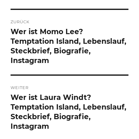
Beitragsnavigation
ZURÜCK
Wer ist Momo Lee?
Vorheriger
Beitrag:
Temptation Island, Lebenslauf,
Steckbrief, Biografie,
Instagram
WEITER
Wer ist Laura Windt?
Nächster
Beitrag:
Temptation Island, Lebenslauf,
Steckbrief, Biografie,
Instagram