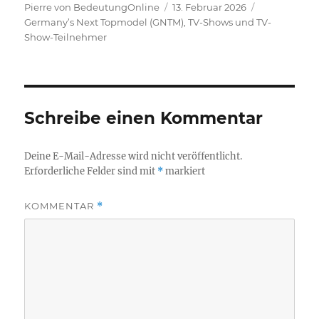
Autor
Veröffentlicht
Kategorien
Pierre von BedeutungOnline
13. Februar 2026
am
Germany’s Next Topmodel (GNTM)
,
TV-Shows und TV-
Show-Teilnehmer
Schreibe einen Kommentar
Deine E-Mail-Adresse wird nicht veröffentlicht.
Erforderliche Felder sind mit
*
markiert
KOMMENTAR
*