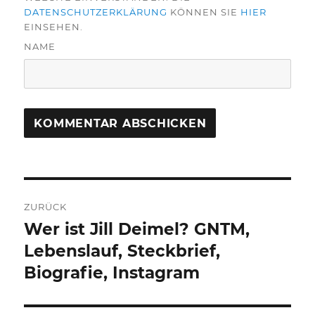
DATENSCHUTZERKLÄRUNG
KÖNNEN SIE
HIER
EINSEHEN.
NAME
Beitragsnavigation
ZURÜCK
Wer ist Jill Deimel? GNTM,
Vorheriger
Beitrag:
Lebenslauf, Steckbrief,
Biografie, Instagram