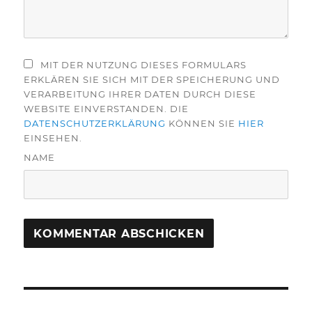
MIT DER NUTZUNG DIESES FORMULARS
ERKLÄREN SIE SICH MIT DER SPEICHERUNG UND
VERARBEITUNG IHRER DATEN DURCH DIESE
WEBSITE EINVERSTANDEN. DIE
DATENSCHUTZERKLÄRUNG
KÖNNEN SIE
HIER
EINSEHEN.
NAME
Beitragsnavigation