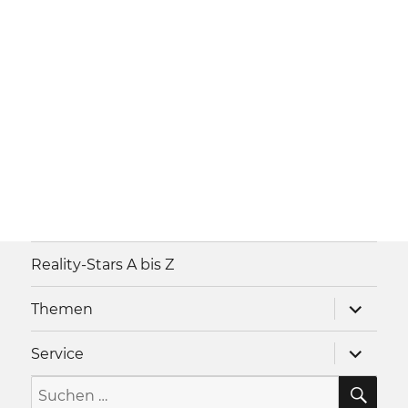
Reality-Stars A bis Z
Unterme
Themen
anzeigen
Unterme
Service
anzeigen
SU
Suche