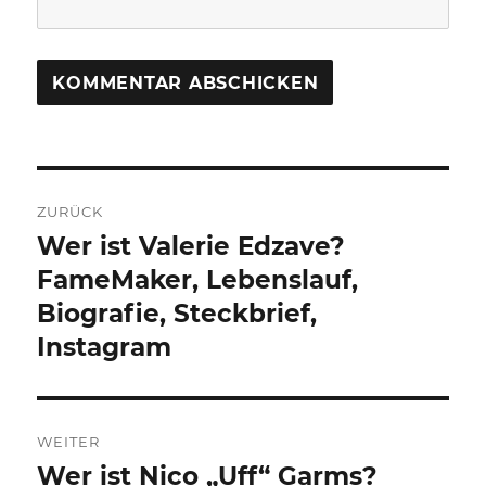
Beitragsnavigation
ZURÜCK
Wer ist Valerie Edzave?
Vorheriger
Beitrag:
FameMaker, Lebenslauf,
Biografie, Steckbrief,
Instagram
WEITER
Wer ist Nico „Uff“ Garms?
Nächster