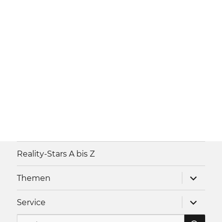
Reality-Stars A bis Z
Unterme
Themen
anzeigen
Unterme
Service
anzeigen
SU
Suche