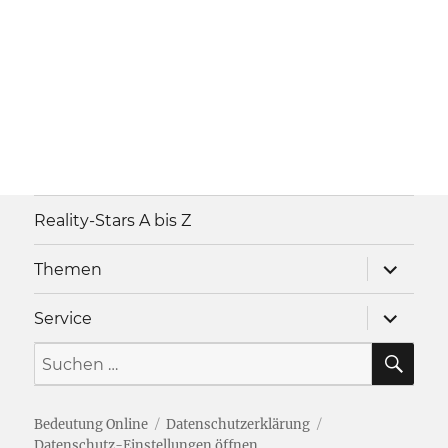
Reality-Stars A bis Z
Unterme
Themen
anzeigen
Unterme
Service
anzeigen
SU
Suche
nach:
Bedeutung Online
Datenschutzerklärung
Datenschutz-Einstellungen öffnen