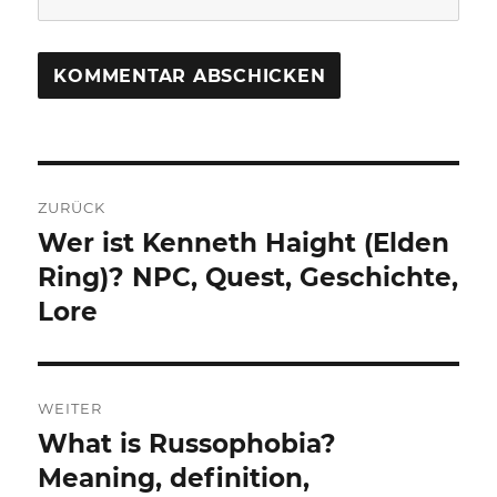
Beitragsnavigation
ZURÜCK
Wer ist Kenneth Haight (Elden
Vorheriger
Beitrag:
Ring)? NPC, Quest, Geschichte,
Lore
WEITER
What is Russophobia?
Nächster
Beitrag:
Meaning, definition,