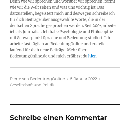
Denn wie wir sprechen und worüber wir sprechen, formt
wie wir die Welt sehen und was uns wichtig ist. Das
darzustellen, begeistert mich und deswegen schreibe ich
für dich Beiträge über ausgewählte Worte, die in der
deutschen Sprache gesprochen werden. Seit 2004 arbeite
ich als Journalist. Ich habe Psychologie und Philosophie
mit Schwerpunkt Sprache und Bedeutung studiert. Ich
arbeite fast täglich an BedeutungOnline und erstelle
laufend für dich neue Beiträge. Mehr über
BedeutungOnline.de und mich erfährst du
hier
.
Autor
Veröffentlicht
Kategorien
Pierre von BedeutungOnline
5. Januar 2022
am
Gesellschaft und Politik
Schreibe einen Kommentar