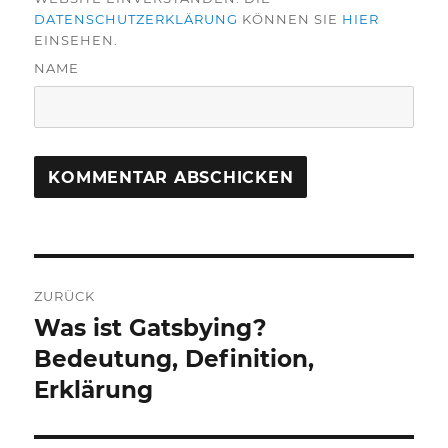
DATENSCHUTZERKLÄRUNG
KÖNNEN SIE
HIER
EINSEHEN.
NAME
Beitragsnavigation
ZURÜCK
Was ist Gatsbying?
Vorheriger
Beitrag:
Bedeutung, Definition,
Erklärung