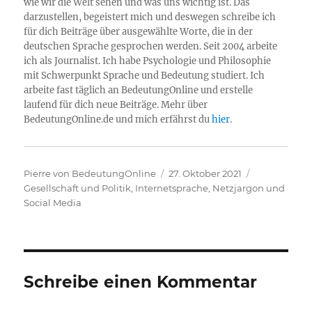
wie wir die Welt sehen und was uns wichtig ist. Das
darzustellen, begeistert mich und deswegen schreibe ich
für dich Beiträge über ausgewählte Worte, die in der
deutschen Sprache gesprochen werden. Seit 2004 arbeite
ich als Journalist. Ich habe Psychologie und Philosophie
mit Schwerpunkt Sprache und Bedeutung studiert. Ich
arbeite fast täglich an BedeutungOnline und erstelle
laufend für dich neue Beiträge. Mehr über
BedeutungOnline.de und mich erfährst du
hier
.
Autor
Veröffentlicht
Kategorien
Pierre von BedeutungOnline
27. Oktober 2021
am
Gesellschaft und Politik
,
Internetsprache, Netzjargon und
Social Media
Schreibe einen Kommentar