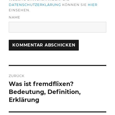
DATENSCHUTZERKLÄRUNG
KÖNNEN SIE
HIER
EINSEHEN.
NAME
Beitragsnavigation
ZURÜCK
Was ist fremdflixen?
Vorheriger
Beitrag:
Bedeutung, Definition,
Erklärung