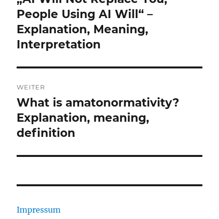
Beitrag:
People Using AI Will“ –
Explanation, Meaning,
Interpretation
WEITER
What is amatonormativity?
Nächster
Beitrag:
Explanation, meaning,
definition
Impressum