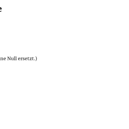
e
e Null ersetzt.)