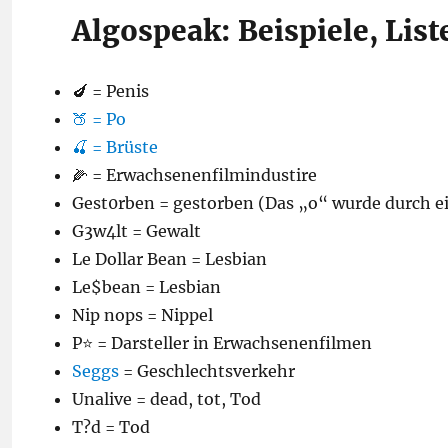
Algospeak: Beispiele, List
🍆 = Penis
🍑 = Po
🍒 = Brüste
🌽 = Erwachsenenfilmindustire
Gest0rben = gestorben (Das „o“ wurde durch ein
G3w4lt = Gewalt
Le Dollar Bean = Lesbian
Le$bean = Lesbian
Nip nops = Nippel
P⭐️ = Darsteller in Erwachsenenfilmen
Seggs
= Geschlechtsverkehr
Unalive = dead, tot, Tod
T?d = Tod