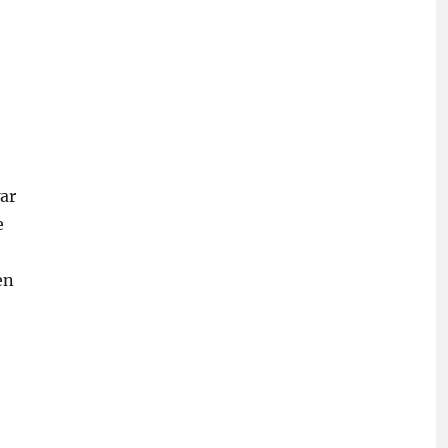
ar
e
en