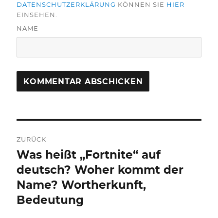
DATENSCHUTZERKLÄRUNG
KÖNNEN SIE
HIER
EINSEHEN.
NAME
Beitragsnavigation
ZURÜCK
Was heißt „Fortnite“ auf
Vorheriger
Beitrag:
deutsch? Woher kommt der
Name? Wortherkunft,
Bedeutung