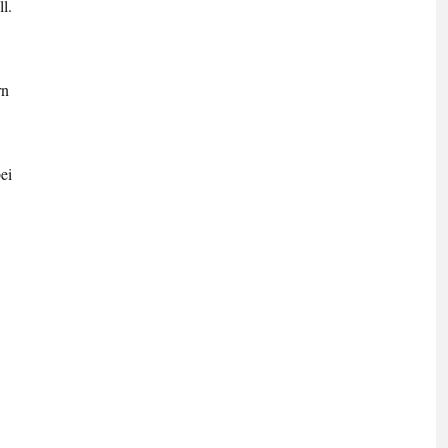
l.
rn
ei