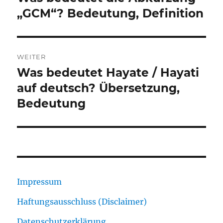
Beitrag:
„GCM“? Bedeutung, Definition
WEITER
Was bedeutet Hayate / Hayati
Nächster
Beitrag:
auf deutsch? Übersetzung,
Bedeutung
Impressum
Haftungsausschluss (Disclaimer)
Datenschutzerklärung