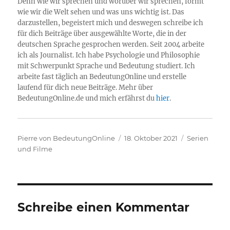
Denn wie wir sprechen und worüber wir sprechen, formt
wie wir die Welt sehen und was uns wichtig ist. Das
darzustellen, begeistert mich und deswegen schreibe ich
für dich Beiträge über ausgewählte Worte, die in der
deutschen Sprache gesprochen werden. Seit 2004 arbeite
ich als Journalist. Ich habe Psychologie und Philosophie
mit Schwerpunkt Sprache und Bedeutung studiert. Ich
arbeite fast täglich an BedeutungOnline und erstelle
laufend für dich neue Beiträge. Mehr über
BedeutungOnline.de und mich erfährst du
hier
.
Autor
Veröffentlicht
Kategorien
Pierre von BedeutungOnline
18. Oktober 2021
Serien
am
und Filme
Schreibe einen Kommentar