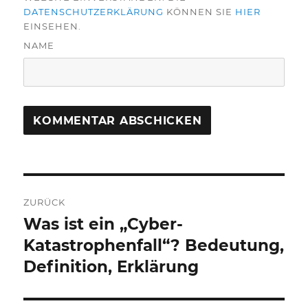
DATENSCHUTZERKLÄRUNG
KÖNNEN SIE
HIER
EINSEHEN.
NAME
Beitragsnavigation
ZURÜCK
Was ist ein „Cyber-
Vorheriger
Beitrag:
Katastrophenfall“? Bedeutung,
Definition, Erklärung