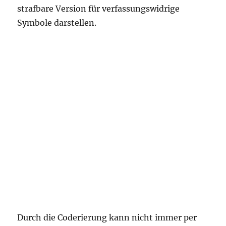
strafbare Version für verfassungswidrige
Symbole darstellen.
Durch die Coderierung kann nicht immer per