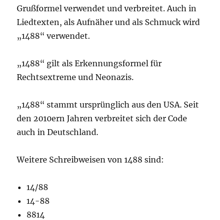
Grußformel verwendet und verbreitet. Auch in
Liedtexten, als Aufnäher und als Schmuck wird
„1488“ verwendet.
„1488“ gilt als Erkennungsformel für
Rechtsextreme und Neonazis.
„1488“ stammt ursprünglich aus den USA. Seit
den 2010ern Jahren verbreitet sich der Code
auch in Deutschland.
Weitere Schreibweisen von 1488 sind:
14/88
14-88
8814