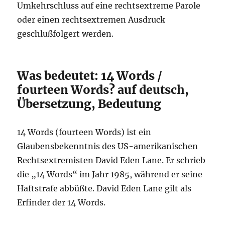
Umkehrschluss auf eine rechtsextreme Parole
oder einen rechtsextremen Ausdruck
geschlußfolgert werden.
Was bedeutet: 14 Words /
fourteen Words? auf deutsch,
Übersetzung, Bedeutung
14 Words (fourteen Words) ist ein
Glaubensbekenntnis des US-amerikanischen
Rechtsextremisten David Eden Lane. Er schrieb
die „14 Words“ im Jahr 1985, während er seine
Haftstrafe abbüßte. David Eden Lane gilt als
Erfinder der 14 Words.