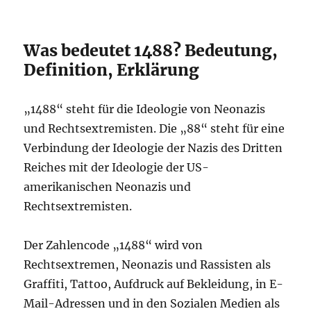
Was bedeutet 1488? Bedeutung,
Definition, Erklärung
„1488“ steht für die Ideologie von Neonazis
und Rechtsextremisten. Die „88“ steht für eine
Verbindung der Ideologie der Nazis des Dritten
Reiches mit der Ideologie der US-
amerikanischen Neonazis und
Rechtsextremisten.
Der Zahlencode „1488“ wird von
Rechtsextremen, Neonazis und Rassisten als
Graffiti, Tattoo, Aufdruck auf Bekleidung, in E-
Mail-Adressen und in den Sozialen Medien als