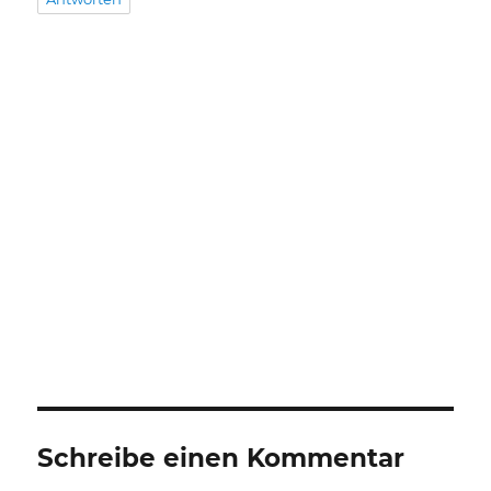
Schreibe einen Kommentar