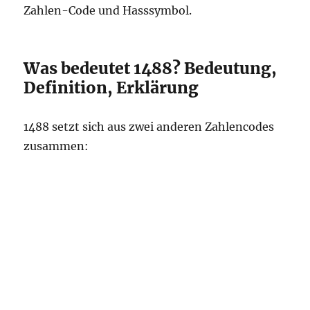
Zahlen-Code und Hasssymbol.
Was bedeutet 1488? Bedeutung,
Definition, Erklärung
1488 setzt sich aus zwei anderen Zahlencodes
zusammen: