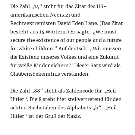
Die Zahl „14“ steht für das Zitat des US-
amerikanischen Neonazi und
Rechtsextremisten David Eden Lane. (Das Zitat
besteht aus 14 Wörtern.) Er sagte: „We must
secure the existence of our people and a future
for white children.“ Auf deutsch: „Wir müssen
die Existenz unseres Volkes und eine Zukunft
für weiße Kinder sichern.“ Dieser Satz wird als
Glaubensbekenntnis verstanden.
Die Zahl „88“ steht als Zahlencode für „Heil
Hitler“. Die 8 steht hier stellvertretend für den
achten Buchstaben des Alphabets „h“. „Heil
Hitler“ ist der Gruß der Nazis.