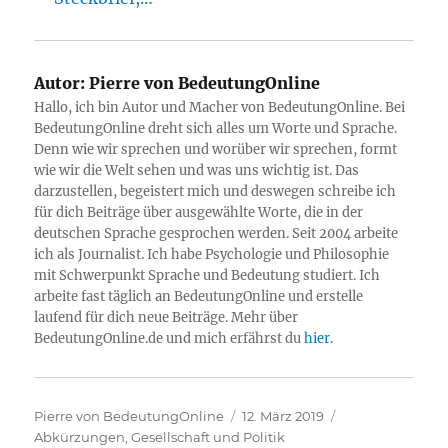
Autor:
Pierre von BedeutungOnline
Hallo, ich bin Autor und Macher von BedeutungOnline. Bei
BedeutungOnline dreht sich alles um Worte und Sprache.
Denn wie wir sprechen und worüber wir sprechen, formt
wie wir die Welt sehen und was uns wichtig ist. Das
darzustellen, begeistert mich und deswegen schreibe ich
für dich Beiträge über ausgewählte Worte, die in der
deutschen Sprache gesprochen werden. Seit 2004 arbeite
ich als Journalist. Ich habe Psychologie und Philosophie
mit Schwerpunkt Sprache und Bedeutung studiert. Ich
arbeite fast täglich an BedeutungOnline und erstelle
laufend für dich neue Beiträge. Mehr über
BedeutungOnline.de und mich erfährst du
hier
.
Autor
Veröffentlicht
Kategorien
Pierre von BedeutungOnline
12. März 2019
am
Abkürzungen
,
Gesellschaft und Politik