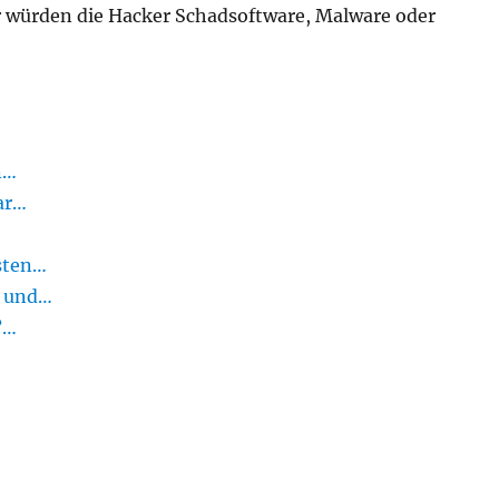
 würden die Hacker Schadsoftware, Malware oder
n…
ar…
gsten…
f und…
?…