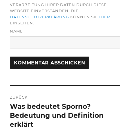
VERARBEITUNG IHRER DATEN DURCH DIESE
WEBSITE EINVERSTANDEN. DIE
DATENSCHUTZERKLÄRUNG
KÖNNEN SIE
HIER
EINSEHEN.
NAME
Beitragsnavigation
ZURÜCK
Was bedeutet Sporno?
Vorheriger
Beitrag:
Bedeutung und Definition
erklärt