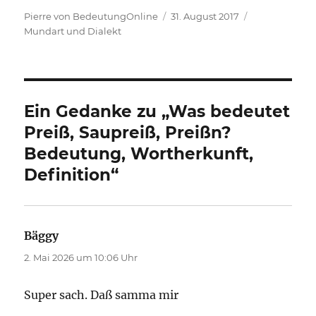
Autor
Veröffentlicht
Kategorien
Pierre von BedeutungOnline
31. August 2017
am
Mundart und Dialekt
Ein Gedanke zu „Was bedeutet
Preiß, Saupreiß, Preißn?
Bedeutung, Wortherkunft,
Definition“
Bäggy
sagt:
2. Mai 2026 um 10:06 Uhr
Super sach. Daß samma mir