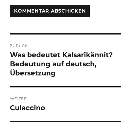
Beitragsnavigation
ZURÜCK
Was bedeutet Kalsarikännit?
Vorheriger
Beitrag:
Bedeutung auf deutsch,
Übersetzung
WEITER
Culaccino
Nächster
Beitrag: