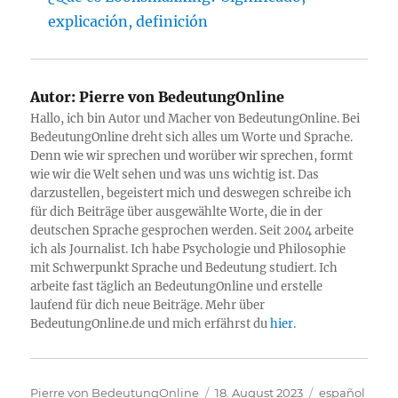
explicación, definición
Autor:
Pierre von BedeutungOnline
Hallo, ich bin Autor und Macher von BedeutungOnline. Bei
BedeutungOnline dreht sich alles um Worte und Sprache.
Denn wie wir sprechen und worüber wir sprechen, formt
wie wir die Welt sehen und was uns wichtig ist. Das
darzustellen, begeistert mich und deswegen schreibe ich
für dich Beiträge über ausgewählte Worte, die in der
deutschen Sprache gesprochen werden. Seit 2004 arbeite
ich als Journalist. Ich habe Psychologie und Philosophie
mit Schwerpunkt Sprache und Bedeutung studiert. Ich
arbeite fast täglich an BedeutungOnline und erstelle
laufend für dich neue Beiträge. Mehr über
BedeutungOnline.de und mich erfährst du
hier
.
Autor
Veröffentlicht
Kategorien
Pierre von BedeutungOnline
18. August 2023
español