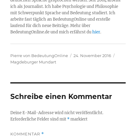
deutschen Sprache gesprochen werden. Seit 2004 arbeite
ich als Journalist. Ich habe Psychologie und Philosophie
mit Schwerpunkt Sprache und Bedeutung studiert. Ich
arbeite fast täglich an BedeutungOnline und erstelle
laufend für dich neue Beiträge. Mehr über
BedeutungOnline.de und mich erfährst du
hier
.
Autor
Veröffentlicht
Kategori
Pierre von BedeutungOnline
24. November 2016
am
Magdeburger Mundart
Schreibe einen Kommentar
Deine E-Mail-Adresse wird nicht veröffentlicht.
Erforderliche Felder sind mit
*
markiert
KOMMENTAR
*