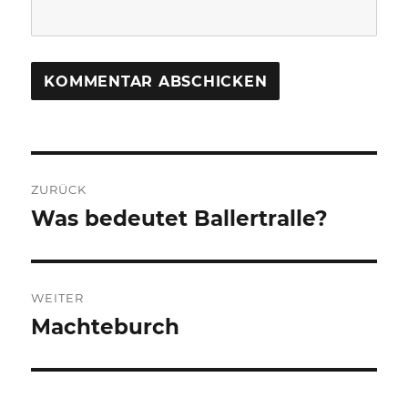
Beitragsnavigation
ZURÜCK
Was bedeutet Ballertralle?
Vorheriger
Beitrag:
WEITER
Machteburch
Nächster
Beitrag: