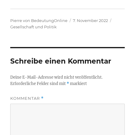
Autor
Veröffentlicht
Kategorie
Pierre von BedeutungOnline
7. November 2022
am
Gesellschaft und Politik
Schreibe einen Kommentar
Deine E-Mail-Adresse wird nicht veröffentlicht.
Erforderliche Felder sind mit
*
markiert
KOMMENTAR
*