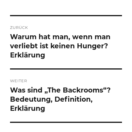
Beitragsnavigation
ZURÜCK
Warum hat man, wenn man
Vorheriger
Beitrag:
verliebt ist keinen Hunger?
Erklärung
WEITER
Was sind „The Backrooms“?
Nächster
Beitrag:
Bedeutung, Definition,
Erklärung