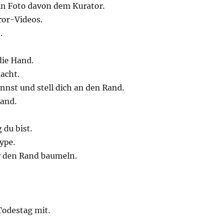
ein Foto davon dem Kurator.
ror-Videos.
.
die Hand.
acht.
nnst und stell dich an den Rand.
Rand.
 du bist.
ype.
er den Rand baumeln.
Todestag mit.