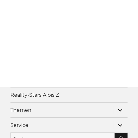
Reality-Stars A bis Z
Unterme
Themen
anzeigen
Unterme
Service
anzeigen
SU
Suche