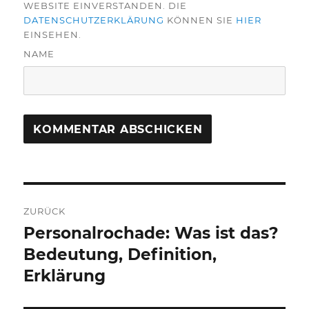
WEBSITE EINVERSTANDEN. DIE
DATENSCHUTZERKLÄRUNG
KÖNNEN SIE
HIER
EINSEHEN.
NAME
Beitragsnavigation
ZURÜCK
Personalrochade: Was ist das?
Vorheriger
Beitrag:
Bedeutung, Definition,
Erklärung