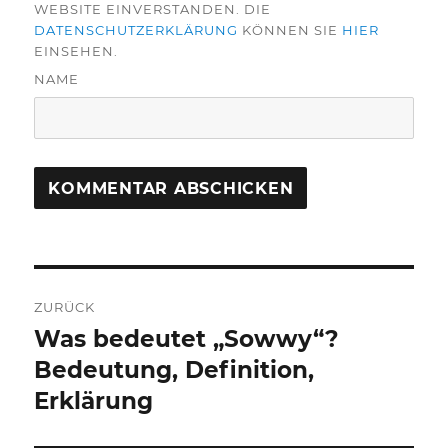
WEBSITE EINVERSTANDEN. DIE
DATENSCHUTZERKLÄRUNG
KÖNNEN SIE
HIER
EINSEHEN.
NAME
Beitragsnavigation
ZURÜCK
Was bedeutet „Sowwy“?
Vorheriger
Beitrag:
Bedeutung, Definition,
Erklärung