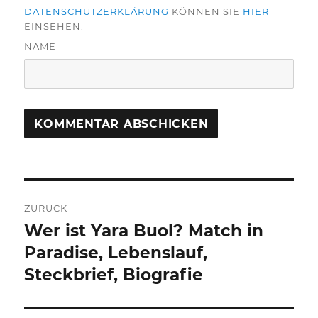
DATENSCHUTZERKLÄRUNG
KÖNNEN SIE
HIER
EINSEHEN.
NAME
Beitragsnavigation
ZURÜCK
Wer ist Yara Buol? Match in
Vorheriger
Beitrag:
Paradise, Lebenslauf,
Steckbrief, Biografie