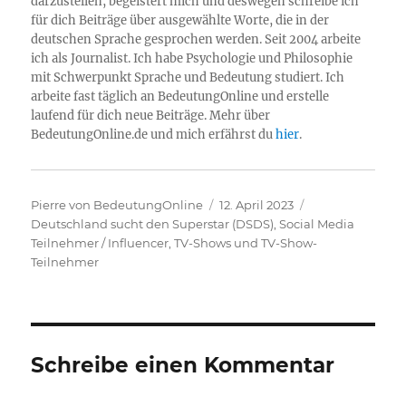
darzustellen, begeistert mich und deswegen schreibe ich
für dich Beiträge über ausgewählte Worte, die in der
deutschen Sprache gesprochen werden. Seit 2004 arbeite
ich als Journalist. Ich habe Psychologie und Philosophie
mit Schwerpunkt Sprache und Bedeutung studiert. Ich
arbeite fast täglich an BedeutungOnline und erstelle
laufend für dich neue Beiträge. Mehr über
BedeutungOnline.de und mich erfährst du
hier
.
Autor
Veröffentlicht
Kategorien
Pierre von BedeutungOnline
12. April 2023
am
Deutschland sucht den Superstar (DSDS)
,
Social Media
Teilnehmer / Influencer
,
TV-Shows und TV-Show-
Teilnehmer
Schreibe einen Kommentar