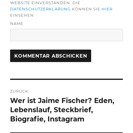
WEBSITE EINVERSTANDEN. DIE
DATENSCHUTZERKLÄRUNG
KÖNNEN SIE
HIER
EINSEHEN.
NAME
Beitragsnavigation
ZURÜCK
Wer ist Jaime Fischer? Eden,
Vorheriger
Beitrag:
Lebenslauf, Steckbrief,
Biografie, Instagram