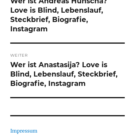
Wer ist Andreas Hunscha?
Vorheriger
Beitrag:
Love is Blind, Lebenslauf,
Steckbrief, Biografie,
Instagram
WEITER
Wer ist Anastasija? Love is
Nächster
Beitrag:
Blind, Lebenslauf, Steckbrief,
Biografie, Instagram
Impressum