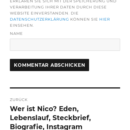
ERKLÄREN SIE SICH MIT DER SPEICHERUNG UND
VERARBEITUNG IHRER DATEN DURCH DIESE
WEBSITE EINVERSTANDEN. DIE
DATENSCHUTZERKLÄRUNG
KÖNNEN SIE
HIER
EINSEHEN.
NAME
Beitragsnavigation
ZURÜCK
Wer ist Nico? Eden,
Vorheriger
Beitrag:
Lebenslauf, Steckbrief,
Biografie, Instagram