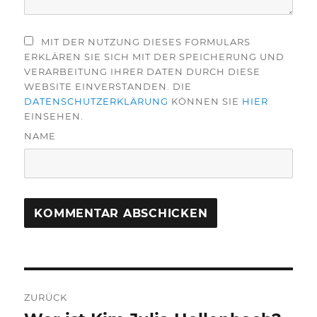
MIT DER NUTZUNG DIESES FORMULARS
ERKLÄREN SIE SICH MIT DER SPEICHERUNG UND
VERARBEITUNG IHRER DATEN DURCH DIESE
WEBSITE EINVERSTANDEN. DIE
DATENSCHUTZERKLÄRUNG
KÖNNEN SIE
HIER
EINSEHEN.
NAME
Beitragsnavigation
ZURÜCK