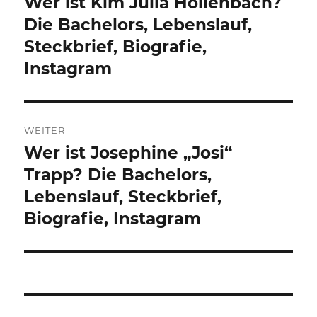
Wer ist Kim Julia Hollenbach?
Vorheriger
Beitrag:
Die Bachelors, Lebenslauf,
Steckbrief, Biografie,
Instagram
WEITER
Wer ist Josephine „Josi“
Nächster
Beitrag:
Trapp? Die Bachelors,
Lebenslauf, Steckbrief,
Biografie, Instagram